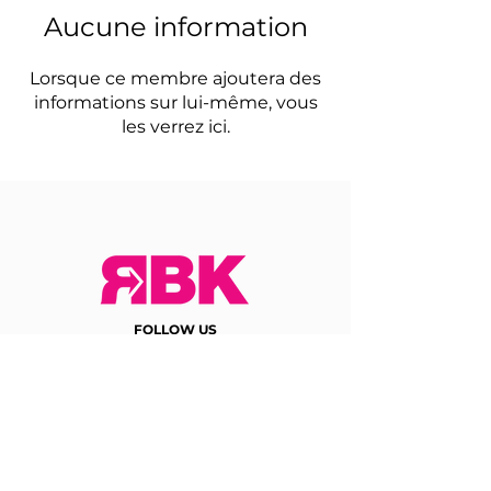
Aucune information
Lorsque ce membre ajoutera des
informations sur lui-même, vous
les verrez ici.
FOLLOW US
NEED HELP ?
Phone:
+216 71 85 85 85
Mobile:
+216
99 90 90 90
Email:
hello@rbk.tn
Address:
RBK, Bloc B24, Elgazala Technopark,