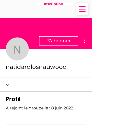
Inscription
Plus d'actions
S'abonner
natidardlosnauwood
natidardlosnauwood
Profil
A rejoint le groupe le : 8 juin 2022